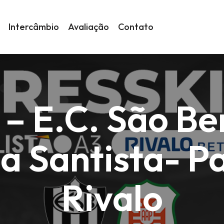
Intercâmbio
Avaliação
Contato
 – E.C. São B
a Santista- Pa
Rivalo