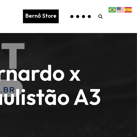
Bernô Store
ernardo x
ulistão A3