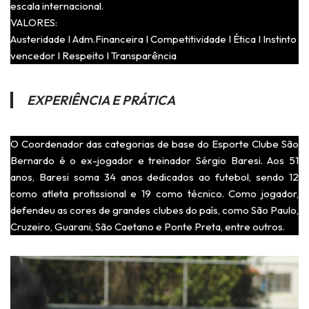
escala internacional.
VALORES:
Austeridade I Adm.Financeira I Competitividade I Ética I Instinto
vencedor I Respeito I Transparência
EXPERIÊNCIA E PRÁTICA
O Coordenador das categorias de base do Esporte Clube São
Bernardo é o ex-jogador e treinador Sérgio Baresi. Aos 51
anos, Baresi soma 34 anos dedicados ao futebol, sendo 12
como atleta profissional e 19 como técnico. Como jogador,
defendeu as cores de grandes clubes do país, como São Paulo,
Cruzeiro, Guarani, São Caetano e Ponte Preta, entre outros.