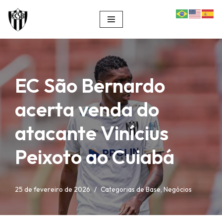
Pular
para
o
conteúdo
EC São Bernardo
acerta venda do
atacante Vinícius
Peixoto ao Cuiabá
25 de fevereiro de 2026
Categorias de Base
,
Negócios